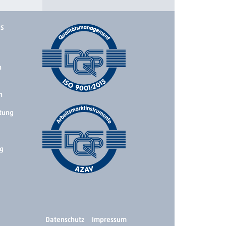
ks
n
n
tung
g
Datenschutz
Impressum