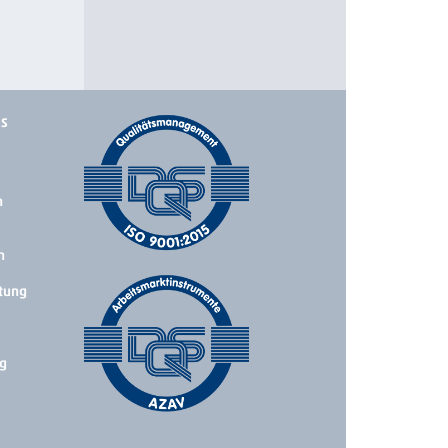
ks
n
n
tung
g