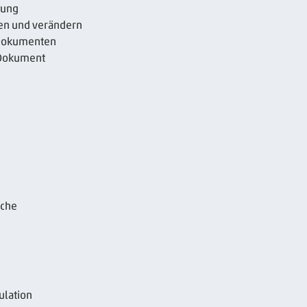
tung
en und verändern
 Dokumenten
 Dokument
äche
ulation