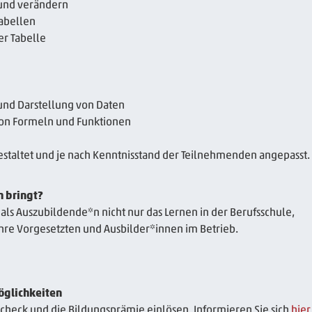
und verändern
abellen
r Tabelle
und Darstellung von Daten
on Formeln und Funktionen
estaltet und je nach Kenntnisstand der Teilnehmenden angepasst.
h bringt?
 als Auszubildende*n nicht nur das Lernen in der Berufsschule,
 Ihre Vorgesetzten und Ausbilder*innen im Betrieb.
öglichkeiten
check und die Bildungsprämie einlösen. Informieren Sie sich
hier