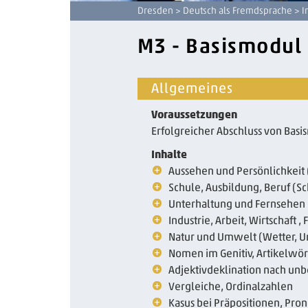
Dresden
>
Deutsch als Fremdsprache
>
I
M3 - Basismodul
Allgemeines
Voraussetzungen
Erfolgreicher Abschluss von Bas
Inhalte
Aussehen und Persönlichkeit 
Schule, Ausbildung, Beruf (S
Unterhaltung und Fernsehen 
Industrie, Arbeit, Wirtschaft
Natur und Umwelt (Wetter, 
Nomen im Genitiv, Artikelwört
Adjektivdeklination nach un
Vergleiche, Ordinalzahlen
Kasus bei Präpositionen, Pro