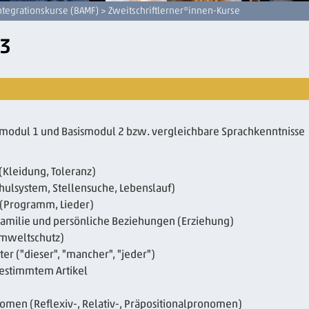
ntegrationskurse (BAMF)
> Zweitschriftlerner*innen-Kurse
 3
ismodul 1 und Basismodul 2 bzw. vergleichbare Sprachkenntnisse
(Kleidung, Toleranz)
chulsystem, Stellensuche, Lebenslauf)
(Programm, Lieder)
 , Familie und persönliche Beziehungen (Erziehung)
Umweltschutz)
er ("dieser", "mancher", "jeder")
bestimmtem Artikel
nomen (Reflexiv-, Relativ-, Präpositionalpronomen)